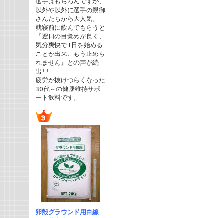
選手はもちろんですが、
以外や以外に選手の親御
さんたちから大人気。
就寝前に飲んでもらうと
『翌日の目覚めが良く、
気分爽快で1日を始める
ことが出来、もう止めら
れません』との声が続
出!!
疲労が抜けづらくなった
30代～の健康維持サポ
ート飲料です。
卵殻グラウンド用白線