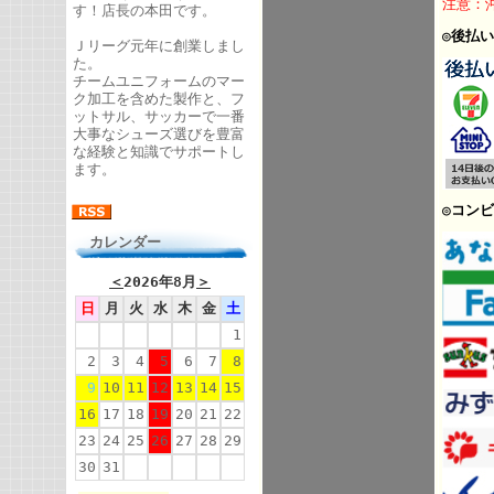
注意：
す！店長の本田です。
◎
後払い
Ｊリーグ元年に創業しまし
た。
チームユニフォームのマー
ク加工を含めた製作と、フ
ットサル、サッカーで一番
大事なシューズ選びを豊富
な経験と知識でサポートし
ます。
◎
コンビ
カレンダー
＜
2026年8月
＞
日
月
火
水
木
金
土
1
2
3
4
5
6
7
8
9
10
11
12
13
14
15
16
17
18
19
20
21
22
23
24
25
26
27
28
29
30
31