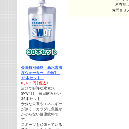
所在地：
お問合せ
会員特別価格 高水素濃
度ウォーター SWAT
30本セット
8,415円(税込)
店頭で好評な水素水
SWAT!! 毎日飲みたい
30本セット
余分な栄養やエネルギー
が無く、カラダに負担が
かからない健康飲料で
す。
スポーツを頑張っている