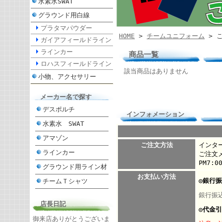
水素水SWAT
グラウンド用白線
プラタマパウダー
HOME
>
チームユニフォーム
> 
ガイアフィールドライン
ラインカー
商品一覧
ロハスフィールドライン
該当商品はありません
小物、アクセサリー
メーカー名で探す
デスポルチ
インフォメーション
水素水 SWAT
アマゾン
ご注文方法
インタ
ラインカー
ご注文
PM7:
グラウンド用ライン材
お支払い方法
◎銀行
チームＴシャツ
銀行振
店長日記
◎
代金引
御来店ありがとうございま