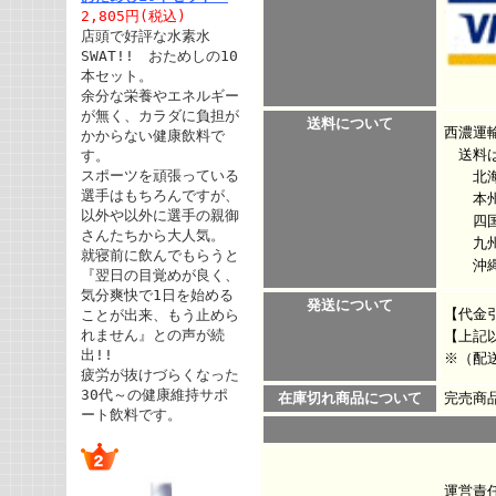
2,805円(税込)
店頭で好評な水素水
SWAT!! おためしの10
本セット。
余分な栄養やエネルギー
が無く、カラダに負担が
送料について
西濃運
かからない健康飲料で
送料は
す。
スポーツを頑張っている
北海道
選手はもちろんですが、
本州 
以外や以外に選手の親御
四国 
さんたちから大人気。
九州 
就寝前に飲んでもらうと
沖縄、
『翌日の目覚めが良く、
気分爽快で1日を始める
発送について
【代金
ことが出来、もう止めら
れません』との声が続
【上記
出!!
※（配
疲労が抜けづらくなった
30代～の健康維持サポ
在庫切れ商品について
完売商
ート飲料です。
運営責