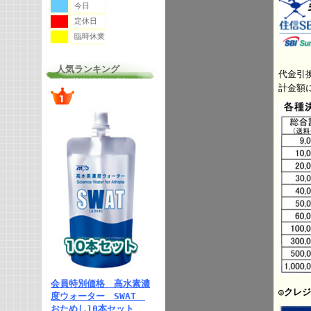
今日
定休日
臨時休業
人気ランキング
代金引
計金額
会員特別価格 高水素濃
◎クレ
度ウォーター SWAT
おためし10本セット